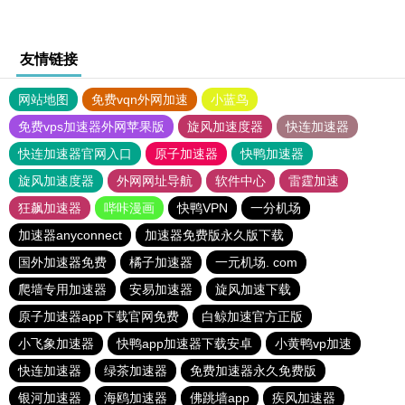
友情链接
网站地图
免费vqn外网加速
小蓝鸟
免费vps加速器外网苹果版
旋风加速度器
快连加速器
快连加速器官网入口
原子加速器
快鸭加速器
旋风加速度器
外网网址导航
软件中心
雷霆加速
狂飙加速器
哔咔漫画
快鸭VPN
一分机场
加速器anyconnect
加速器免费版永久版下载
国外加速器免费
橘子加速器
一元机场. com
爬墙专用加速器
安易加速器
旋风加速下载
原子加速器app下载官网免费
白鲸加速官方正版
小飞象加速器
快鸭app加速器下载安卓
小黄鸭vp加速
快连加速器
绿茶加速器
免费加速器永久免费版
银河加速器
海鸥加速器
佛跳墙app
疾风加速器