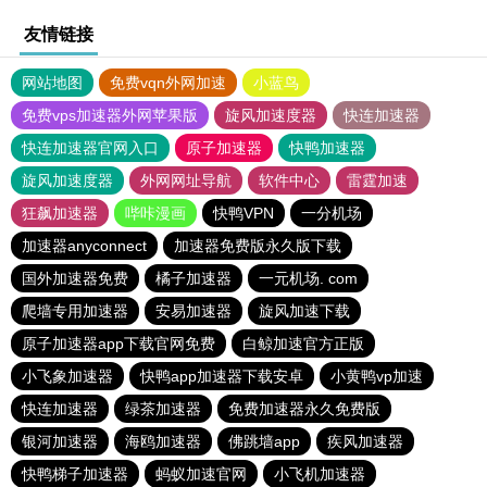
友情链接
网站地图
免费vqn外网加速
小蓝鸟
免费vps加速器外网苹果版
旋风加速度器
快连加速器
快连加速器官网入口
原子加速器
快鸭加速器
旋风加速度器
外网网址导航
软件中心
雷霆加速
狂飙加速器
哔咔漫画
快鸭VPN
一分机场
加速器anyconnect
加速器免费版永久版下载
国外加速器免费
橘子加速器
一元机场. com
爬墙专用加速器
安易加速器
旋风加速下载
原子加速器app下载官网免费
白鲸加速官方正版
小飞象加速器
快鸭app加速器下载安卓
小黄鸭vp加速
快连加速器
绿茶加速器
免费加速器永久免费版
银河加速器
海鸥加速器
佛跳墙app
疾风加速器
快鸭梯子加速器
蚂蚁加速官网
小飞机加速器